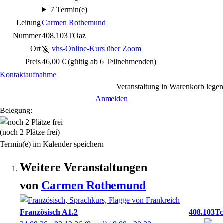
7 Termin(e)
Leitung
Carmen Rothemund
Nummer
408.103TOaz
Ort
vhs-Online-Kurs über Zoom
Preis
46,00 € (gültig ab 6 Teilnehmenden)
Kontaktaufnahme
Veranstaltung in Warenkorb legen
Anmelden
Belegung:
(noch 2 Plätze frei)
Termin(e) im Kalender speichern
Weitere Veranstaltungen
von
Carmen
Rothemund
Französisch A1.2
408.103Tc