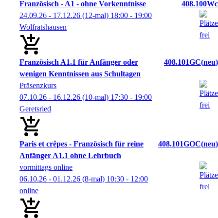
Französisch - A1 - ohne Vorkenntnisse
408.100Wc
24.09.26 - 17.12.26
(12-mal)
18:00
- 19:00
Wolfratshausen
Französisch A1.1 für Anfänger oder
408.101GC
neu
wenigen Kenntnissen aus Schultagen
Präsenzkurs
07.10.26 - 16.12.26
(10-mal)
17:30
- 19:00
Geretsried
Paris et crêpes - Französisch für reine
408.101GOC
neu
Anfänger A1.1 ohne Lehrbuch
vormittags online
06.10.26 - 01.12.26
(8-mal)
10:30
- 12:00
online