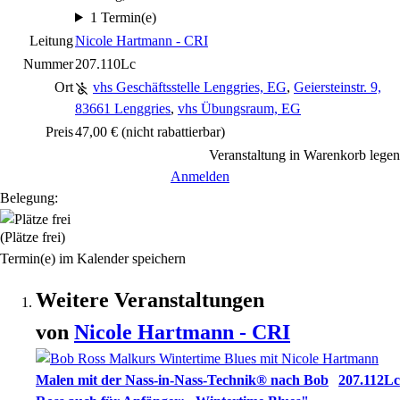
1 Termin(e)
Leitung
Nicole Hartmann - CRI
Nummer
207.110Lc
Ort
vhs Geschäftsstelle Lenggries, EG
,
Geiersteinstr. 9,
83661 Lenggries
,
vhs Übungsraum, EG
Preis
47,00 €
(nicht rabattierbar)
Veranstaltung in Warenkorb legen
Anmelden
Belegung:
(Plätze frei)
Termin(e) im Kalender speichern
Weitere Veranstaltungen
von
Nicole
Hartmann
- CRI
Malen mit der Nass-in-Nass-Technik® nach Bob
207.112Lc