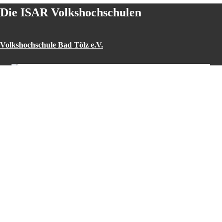
Die ISAR Volkshochschulen
Volkshochschule Bad Tölz e.V.
© Presentja Mediengestaltung
Volkshochschule Geretsried
Volkshochschule Lenggries e.V.
© vhs Lenggries