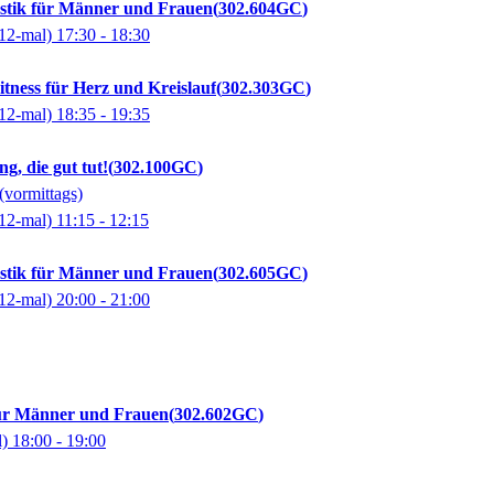
stik für Männer und Frauen
302.604GC
12-mal)
17:30
- 18:30
tness für Herz und Kreislauf
302.303GC
12-mal)
18:35
- 19:35
g, die gut tut!
302.100GC
(vormittags)
12-mal)
11:15
- 12:15
stik für Männer und Frauen
302.605GC
12-mal)
20:00
- 21:00
ür Männer und Frauen
302.602GC
l)
18:00
- 19:00