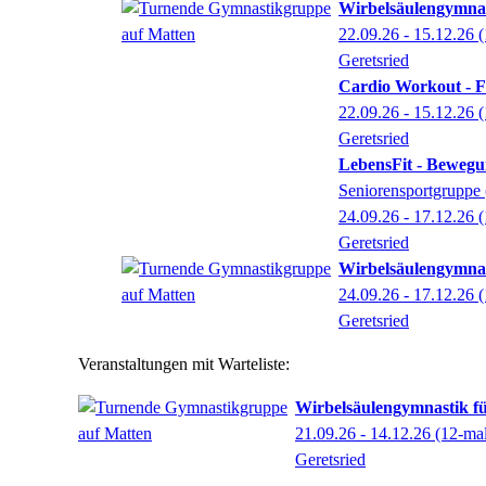
Wirbelsäulengymna
22.09.26 - 15.12.26
(
Geretsried
Cardio Workout - Fi
22.09.26 - 15.12.26
(
Geretsried
LebensFit - Bewegun
Seniorensportgruppe 
24.09.26 - 17.12.26
(
Geretsried
Wirbelsäulengymna
24.09.26 - 17.12.26
(
Geretsried
Veranstaltungen mit Warteliste:
Wirbelsäulengymnastik f
21.09.26 - 14.12.26
(12-ma
Geretsried