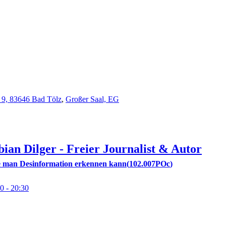
 9, 83646 Bad Tölz
,
Großer Saal, EG
bian
Dilger
- Freier Journalist & Autor
e man Desinformation erkennen kann
102.007POc
00
- 20:30