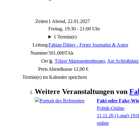
Zeiten
1 Abend, 22.01.2027
Freitag, 19:30 - 21:00 Uhr
1 Termin(e)
Leitung
Fabian Dilger - Freier Journalist & Autor
Nummer
501.000TAk
Ort
Tölzer Marionettentheater
,
Am Schloßplatz
Preis
Abendkasse 12,00 €
Termin(e) im Kalender speichern
Weitere Veranstaltungen von
Fa
Fakt oder Fake-Wi
Politik-Online
11.11.26
(1-mal)
19:
online