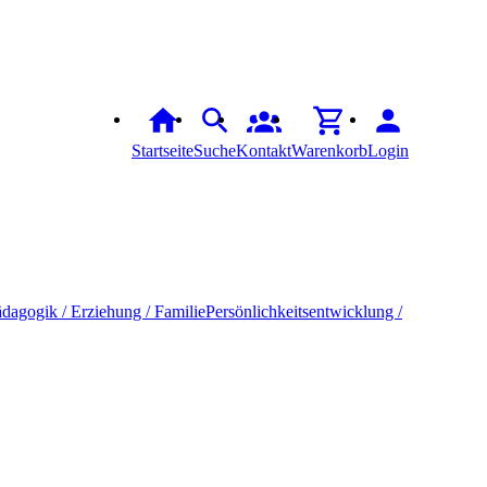
Startseite
Suche
Kontakt
Warenkorb
Login
dagogik / Erziehung / Familie
Persönlichkeitsentwicklung /