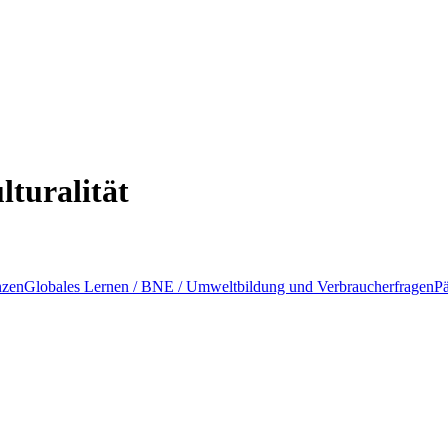
lturalität
nzen
Globales Lernen / BNE / Umweltbildung und Verbraucherfragen
Pä