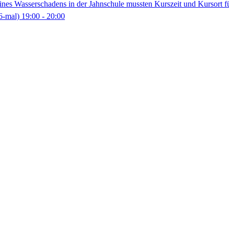
nes Wasserschadens in der Jahnschule mussten Kurszeit und Kursort f
6-mal)
19:00
- 20:00