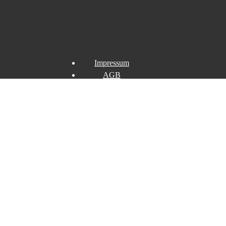
Impressum
AGB
Datenschutz
Widerrufsbelehrung
Widerruf erklären