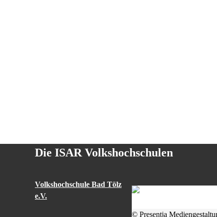
Die ISAR Volkshochschulen
Volkshochschule Bad Tölz
e.V.
© Presentja Mediengestaltu