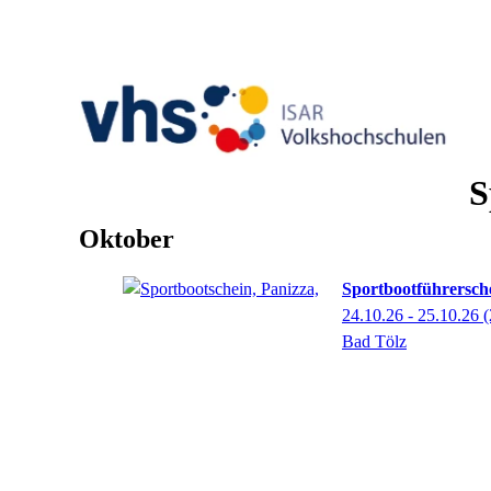
S
Oktober
Sportbootführersch
24.10.26 - 25.10.26
(
Bad Tölz