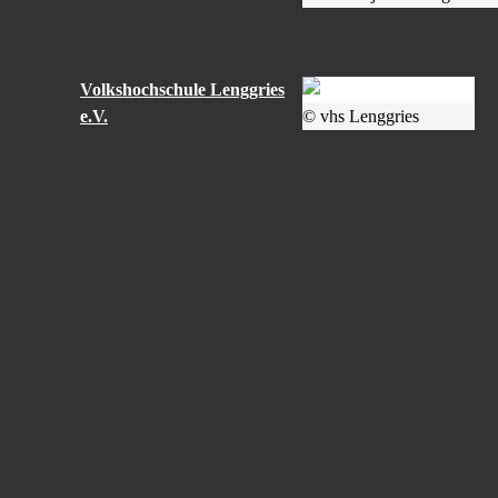
Volkshochschule Lenggries
e.V.
© vhs Lenggries