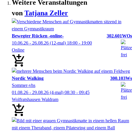
Weitere Veranstaltungen
von
Tatjana
Zeller
Bewegter Rücken -online-
302.601WOs
10.06.26 - 26.08.26
(12-mal)
18:00
- 19:00
Online
Nordic Walking
300.103Ws
Sommer-vhs
01.08.26 - 29.08.26
(4-mal)
08:30
- 09:45
Wolfratshausen Waldram