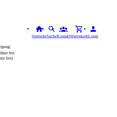
Startseite
Suche
Kontakt
Warenkorb
Login
egung:
tze frei)