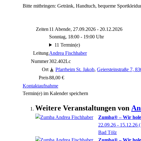
Bitte mitbringen: Getränk, Handtuch, bequeme Sportkleid
Zeiten
11 Abende, 27.09.2026 - 20.12.2026
Sonntag, 18:00 - 19:00 Uhr
11 Termin(e)
Leitung
Andrea Fischhaber
Nummer
302.402Lc
Ort
Pfarrheim St. Jakob
,
Geiersteinstraße 7, 8
Preis
88,00 €
Kontaktaufnahme
Termin(e) im Kalender speichern
Weitere Veranstaltungen von
An
Zumba® – Wir holen
22.09.26 - 15.12.26
(
Bad Tölz
Zumba® – Wir holen