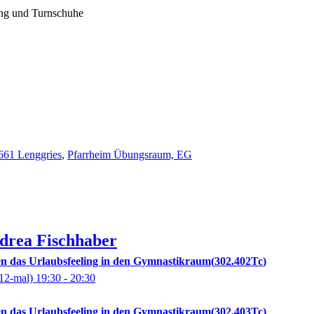
ung und Turnschuhe
3661 Lenggries
,
Pfarrheim Übungsraum, EG
drea
Fischhaber
 das Urlaubsfeeling in den Gymnastikraum
302.402Tc
12-mal)
19:30
- 20:30
 das Urlaubsfeeling in den Gymnastikraum
302.403Tc