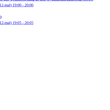
12-mal)
19:00
- 20:00
c
12-mal)
19:05
- 20:05