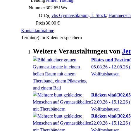
Leitung
Jenifer Trattnig
Nummer
302.651Ws
Ort
vhs Gymnastikraum, 1. Stock
,
Hammerschm
Preis
30,00 €
Kontaktaufnahme
Termin(e) im Kalender speichern
Weitere Veranstaltungen von
Je
Pilates und Faszien
05.08.26 - 12.08.26
(
Wolfratshausen
Rücken vital
302.6
22.09.26 - 15.12.26
(
Wolfratshausen
Rücken vital
302.6
22.09.26 - 15.12.26
(
Wolfratshausen