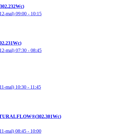
302.232Wc
12-mal)
09:00
- 10:15
02.231Wc
12-mal)
07:30
- 08:45
11-mal)
10:30
- 11:45
 NATURALFLOW®
302.301Wc
11-mal)
08:45
- 10:00