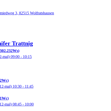
iedweg 3, 82515 Wolfratshausen
nifer
Trattnig
302.232Ws
2-mal)
09:00
- 10:15
52Wc
12-mal)
10:30
- 11:45
51Wc
12-mal)
08:45
- 10:00