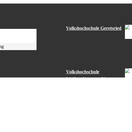
Volkshochschule Geretsried
ng
Volkshochschule
Wolfratshausen e.V.
© v