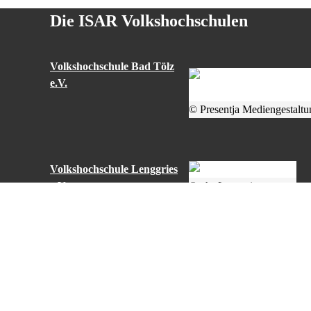
Die ISAR Volkshochschulen
Volkshochschule Bad Tölz
e.V.
© Presentja Mediengestaltu
Volkshochschule Lenggries
e.V.
© vhs Lenggries