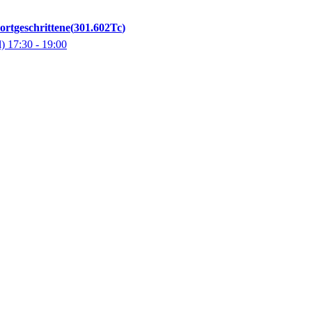
ortgeschrittene
301.602Tc
l)
17:30
- 19:00