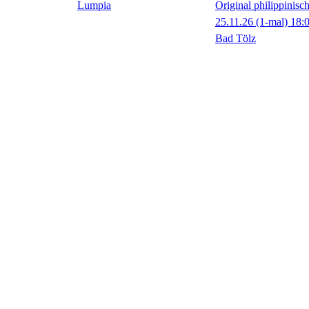
Original philippinisc
25.11.26
(1-mal)
18:
Bad Tölz