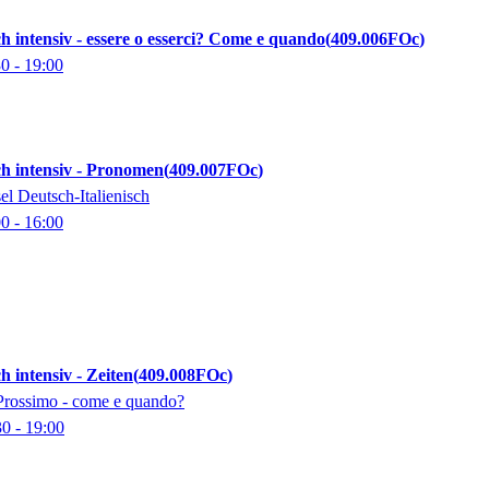
sch intensiv - essere o esserci? Come e quando
409.006FOc
30
- 19:00
sch intensiv - Pronomen
409.007FOc
el Deutsch-Italienisch
00
- 16:00
ch intensiv - Zeiten
409.008FOc
 Prossimo - come e quando?
30
- 19:00