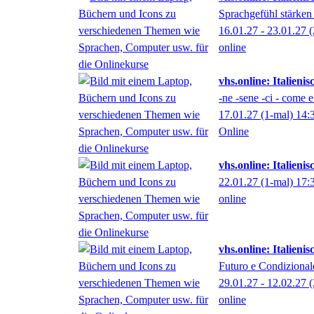
Sprachgefühl stärken
16.01.27 - 23.01.27
(
online
vhs.online: Italieni
-ne -sene -ci - come 
17.01.27
(1-mal)
14:
Online
vhs.online: Italienis
22.01.27
(1-mal)
17:
online
vhs.online: Italienis
Futuro e Condiziona
29.01.27 - 12.02.27
(
online