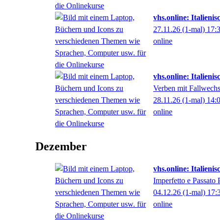
vhs.online: Italieni
27.11.26
(1-mal)
17:
online
vhs.online: Italieni
Verben mit Fallwechs
28.11.26
(1-mal)
14:
online
Dezember
vhs.online: Italienis
Imperfetto e Passato
04.12.26
(1-mal)
17:
online