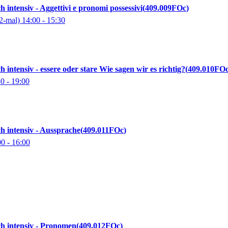
ch intensiv - Aggettivi e pronomi possessivi
409.009FOc
2-mal)
14:00
- 15:30
ch intensiv - essere oder stare Wie sagen wir es richtig?
409.010FO
30
- 19:00
sch intensiv - Aussprache
409.011FOc
00
- 16:00
sch intensiv - Pronomen
409.012FOc