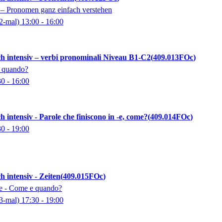
 – Pronomen ganz einfach verstehen
2-mal)
13:00
- 16:00
sch intensiv – verbi pronominali Niveau B1-C2
409.013FOc
e quando?
30
- 16:00
ch intensiv - Parole che finiscono in -e, come?
409.014FOc
30
- 19:00
ch intensiv - Zeiten
409.015FOc
le - Come e quando?
3-mal)
17:30
- 19:00