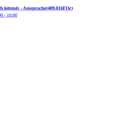
sch intensiv - Aussprache
409.016FOc
00
- 16:00