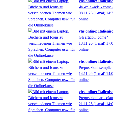
vhs.online: Italieni
-la -cela -sela - com
08.11.26
(1-mal)
14:
online
vhs.online: Italienis
Gli articoli: come?
13.11.26
(1-mal)
17:
online
vhs.online: Italienis
Preposizioni semplic
14.11.26
(1-mal)
14:
online
vhs.online: Italienis
Preposizioni articola
21.11.26
(1-mal)
14:
online