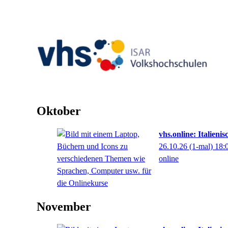
Oktober
vhs.online: Italieni
26.10.26
(1-mal)
18:
online
November