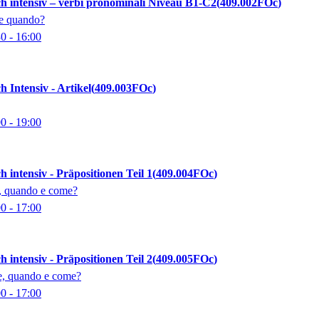
sch intensiv – verbi pronominali Niveau B1-C2
409.002FOc
e e quando?
30
- 16:00
ch Intensiv - Artikel
409.003FOc
00
- 19:00
ch intensiv - Präpositionen Teil 1
409.004FOc
i, quando e come?
00
- 17:00
ch intensiv - Präpositionen Teil 2
409.005FOc
te, quando e come?
00
- 17:00