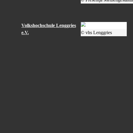
Volkshochschule Lenggries
e.V.
© vhs Lenggries